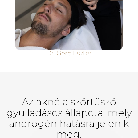
Dr. Gerő Eszter
Az akné a szőrtüsző
gyulladásos állapota, mely
androgén hatásra jelenik
meg.