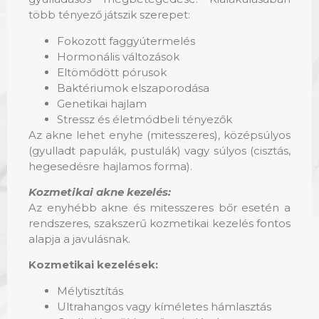
több tényező játszik szerepet:
Fokozott faggyútermelés
Hormonális változások
Eltömődött pórusok
Baktériumok elszaporodása
Genetikai hajlam
Stressz és életmódbeli tényezők
Az akne lehet enyhe (mitesszeres), középsúlyos
(gyulladt papulák, pustulák) vagy súlyos (cisztás,
hegesedésre hajlamos forma).
Kozmetikai akne kezelés:
Az enyhébb akne és mitesszeres bőr esetén a
rendszeres, szakszerű kozmetikai kezelés fontos
alapja a javulásnak.
Kozmetikai kezelések:
Mélytisztítás
Ultrahangos vagy kíméletes hámlasztás