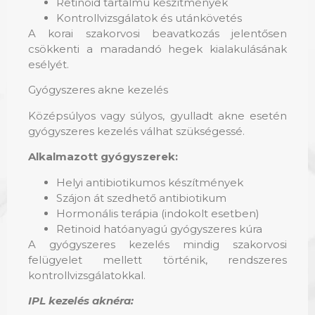
Retinoid tartalmú készítmények
Kontrollvizsgálatok és utánkövetés
A korai szakorvosi beavatkozás jelentősen
csökkenti a maradandó hegek kialakulásának
esélyét.
Gyógyszeres akne kezelés
Középsúlyos vagy súlyos, gyulladt akne esetén
gyógyszeres kezelés válhat szükségessé.
Alkalmazott gyógyszerek:
Helyi antibiotikumos készítmények
Szájon át szedhető antibiotikum
Hormonális terápia (indokolt esetben)
Retinoid hatóanyagú gyógyszeres kúra
A gyógyszeres kezelés mindig szakorvosi
felügyelet mellett történik, rendszeres
kontrollvizsgálatokkal.
IPL kezelés aknéra: