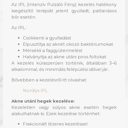
Az IPL (Intenzív Pulzáló Fény) kezelés hatékony
kiegészítő terápiát jelent gyulladt, pattanásos
bőr esetén.
Az IPL:
Csökkenti a gyulladást
Elpusztítja az aknét okozó baktériumokat
Mérsékli a faggyútermelést
Halványítja az akne utáni piros foltokat
A kezelés kúraszerűen történik, általában 3–6
alkalommal, és minimális felépülési idővel jár.
Bővebben a kezelésről itt olvashat:
Nordlys IPL
Akne utáni hegek kezelése:
Kezeletlen vagy súlyos akne esetén hegek
alakulhatnak ki. Ezek kezelése történhet:
Frakcionált lézeres kezeléssel