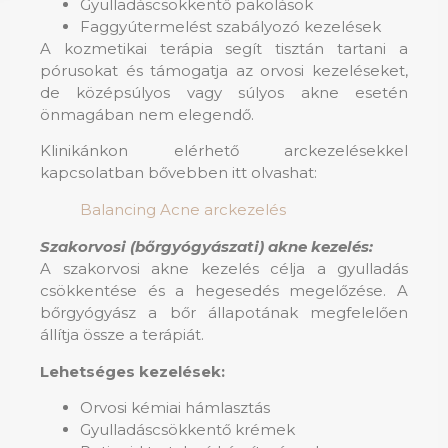
Gyulladáscsökkentő pakolások
Faggyútermelést szabályozó kezelések
A kozmetikai terápia segít tisztán tartani a
pórusokat és támogatja az orvosi kezeléseket,
de középsúlyos vagy súlyos akne esetén
önmagában nem elegendő.
Klinikánkon elérhető arckezelésekkel
kapcsolatban bővebben itt olvashat:
Balancing Acne arckezelés
Szakorvosi (bőrgyógyászati) akne kezelés:
A szakorvosi akne kezelés célja a gyulladás
csökkentése és a hegesedés megelőzése. A
bőrgyógyász a bőr állapotának megfelelően
állítja össze a terápiát.
Lehetséges kezelések:
Orvosi kémiai hámlasztás
Gyulladáscsökkentő krémek