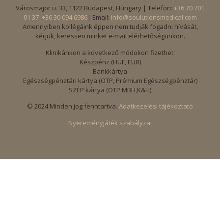
Városmajor u. 33, 1122 Budapest, Hungary | Telefon:
+36 70 701
01 37
+36 30 094 6986
| Email:
info@soulutionsmedical.com
Amennyiben kollégáink éppen nem tudják fogadni hívását,
kérjük, keressen minket e-mail elérhetőségünkön.
Klinikánkon a következő módokon fizethet:
Készpénz (HUF, EUR)
Bankkártya
Egészségpénztári kártya (OTP, Prémium Egészségpénztár)
SZÉP kártya (OTP,MBH,K&H)
© 2024 Minden jog fenntartva.
Adatkezelési tájékoztató
Nyereményjáték szabályzat