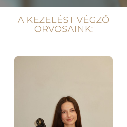
A KEZELÉST VÉGZŐ
ORVOSAINK: