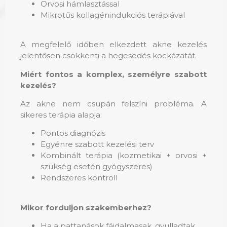
Orvosi hámlasztással
Mikrotűs kollagénindukciós terápiával
A megfelelő időben elkezdett akne kezelés
jelentősen csökkenti a hegesedés kockázatát.
Miért fontos a komplex, személyre szabott
kezelés?
Az akne nem csupán felszíni probléma. A
sikeres terápia alapja:
Pontos diagnózis
Egyénre szabott kezelési terv
Kombinált terápia (kozmetikai + orvosi +
szükség esetén gyógyszeres)
Rendszeres kontroll
Mikor forduljon szakemberhez?
Ha a pattanások fájdalmasak, gyulladtak