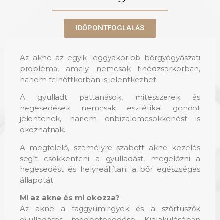
IDŐPONTFOGLALÁS
Az
akne
az egyik leggyakoribb bőrgyógyászati
probléma, amely nemcsak tinédzserkorban,
hanem felnőttkorban is jelentkezhet.
A gyulladt pattanások, mitesszerek és
hegesedések nemcsak esztétikai gondot
jelentenek, hanem önbizalomcsökkenést is
okozhatnak.
A megfelelő, személyre szabott akne kezelés
segít csökkenteni a gyulladást, megelőzni a
hegesedést és helyreállítani a bőr egészséges
állapotát.
Mi az akne és mi okozza?
Az akne a faggyúmirigyek és a szőrtüszők
gyulladásos megbetegedése. Kialakulásában