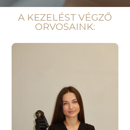
A KEZELÉST VÉGZŐ
ORVOSAINK: