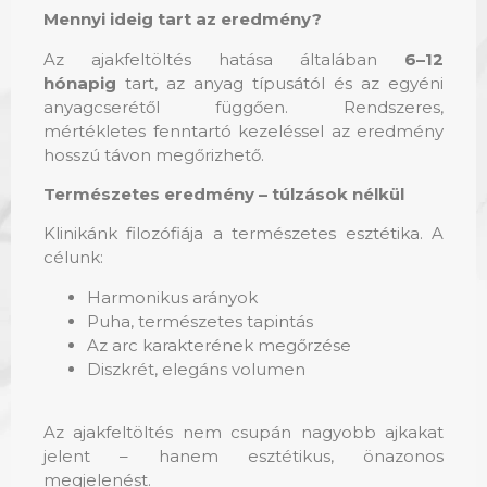
Mennyi ideig tart az eredmény?
Az ajakfeltöltés hatása általában
6–12
hónapig
tart, az anyag típusától és az egyéni
anyagcserétől függően. Rendszeres,
mértékletes fenntartó kezeléssel az eredmény
hosszú távon megőrizhető.
Természetes eredmény – túlzások nélkül
Klinikánk filozófiája a természetes esztétika. A
célunk:
Harmonikus arányok
Puha, természetes tapintás
Az arc karakterének megőrzése
Diszkrét, elegáns volumen
Az ajakfeltöltés nem csupán nagyobb ajkakat
jelent – hanem esztétikus, önazonos
megjelenést.