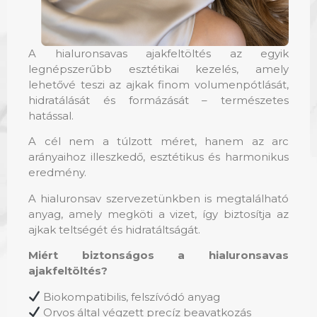
A
hialuronsavas ajakfeltöltés
az egyik
legnépszerűbb esztétikai kezelés, amely
lehetővé teszi az ajkak finom volumenpótlását,
hidratálását és formázását – természetes
hatással.
A cél nem a túlzott méret, hanem az arc
arányaihoz illeszkedő, esztétikus és harmonikus
eredmény.
A hialuronsav szervezetünkben is megtalálható
anyag, amely megköti a vizet, így biztosítja az
ajkak teltségét és hidratáltságát.
Miért biztonságos a hialuronsavas
ajakfeltöltés?
Biokompatibilis, felszívódó anyag
Orvos által végzett precíz beavatkozás