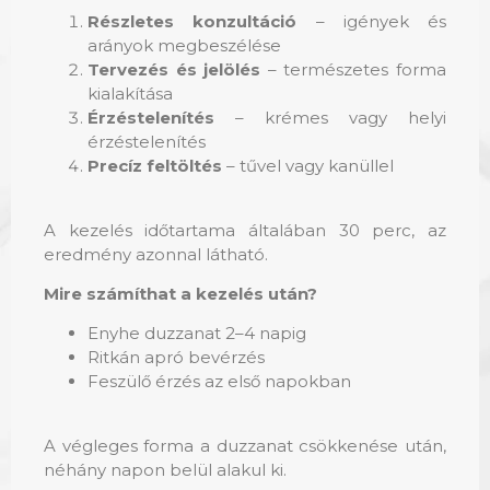
Részletes konzultáció
– igények és
arányok megbeszélése
Tervezés és jelölés
– természetes forma
kialakítása
Érzéstelenítés
– krémes vagy helyi
érzéstelenítés
Precíz feltöltés
– tűvel vagy kanüllel
A kezelés időtartama általában 30 perc, az
eredmény azonnal látható.
Mire számíthat a kezelés után?
Enyhe duzzanat 2–4 napig
Ritkán apró bevérzés
Feszülő érzés az első napokban
A végleges forma a duzzanat csökkenése után,
néhány napon belül alakul ki.