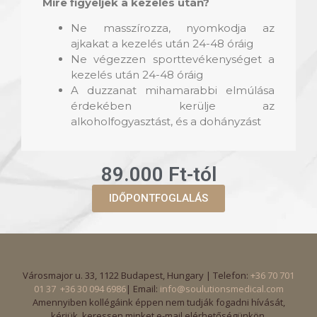
Mire figyeljek a kezelés után?
Ne masszírozza, nyomkodja az
ajkakat a kezelés után 24-48 óráig
Ne végezzen sporttevékenységet a
kezelés után 24-48 óráig
A duzzanat mihamarabbi elmúlása
érdekében kerülje az
alkoholfogyasztást, és a dohányzást
89.000 Ft-tól
IDŐPONTFOGLALÁS
Városmajor u. 33, 1122 Budapest, Hungary | Telefon:
+36 70 701
01 37
+36 30 094 6986
| Email:
info@soulutionsmedical.com
Amennyiben kollégáink éppen nem tudják fogadni hívását,
kérjük, keressen minket e-mail elérhetőségünkön.