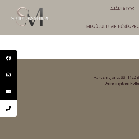
AJÁNLATOK
MEGÚJULT! VIP HŰSÉGP
Városmajor u. 33, 1122 
Amennyiben kollé