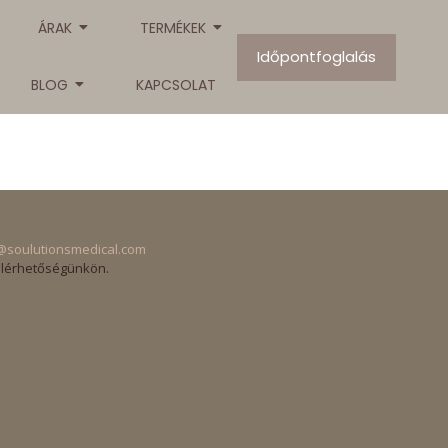
ÁRAK
TERMÉKEK
Időpontfoglalás
BLOG
KAPCSOLAT
@soulutionsmedical.com
elérhetőségünkön.