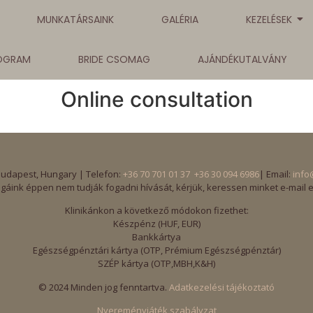
MUNKATÁRSAINK
GALÉRIA
KEZELÉSEK
ROGRAM
BRIDE CSOMAG
AJÁNDÉKUTALVÁNY
Online consultation
Budapest, Hungary | Telefon:
+36 70 701 01 37
+36 30 094 6986
| Email:
info
gáink éppen nem tudják fogadni hívását, kérjük, keressen minket e-mail 
Klinikánkon a következő módokon fizethet:
Készpénz (HUF, EUR)
Bankkártya
Egészségpénztári kártya (OTP, Prémium Egészségpénztár)
SZÉP kártya (OTP,MBH,K&H)
© 2024 Minden jog fenntartva.
Adatkezelési tájékoztató
Nyereményjáték szabályzat