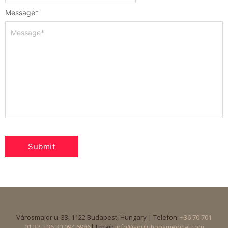
Message
*
Városmajor u. 33, 1122 Budapest, Hungary | Telefon:
+36 70 701
01 37
+36 30 094 6986
| Email:
info@soulutionsmedical.com