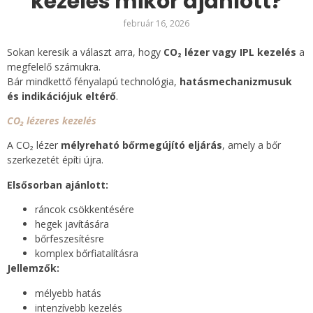
kezelés mikor ajánlott?
február 16, 2026
Sokan keresik a választ arra, hogy
CO₂ lézer vagy IPL kezelés
a
megfelelő számukra.
Bár mindkettő fényalapú technológia,
hatásmechanizmusuk
és indikációjuk eltérő
.
CO₂ lézeres kezelés
A CO₂ lézer
mélyreható bőrmegújító eljárás
, amely a bőr
szerkezetét építi újra.
Elsősorban ajánlott:
ráncok csökkentésére
hegek javítására
bőrfeszesítésre
komplex bőrfiatalításra
Jellemzők:
mélyebb hatás
intenzívebb kezelés