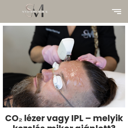
CO₂ lézer vagy IPL – melyik