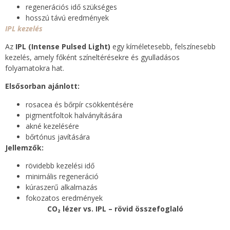
regenerációs idő szükséges
hosszú távú eredmények
IPL kezelés
Az
IPL (Intense Pulsed Light)
egy kíméletesebb, felszínesebb
kezelés, amely főként színeltérésekre és gyulladásos
folyamatokra hat.
Elsősorban ajánlott:
rosacea és bőrpír csökkentésére
pigmentfoltok halványítására
akné kezelésére
bőrtónus javítására
Jellemzők:
rövidebb kezelési idő
minimális regeneráció
kúraszerű alkalmazás
fokozatos eredmények
CO₂ lézer vs. IPL – rövid összefoglaló