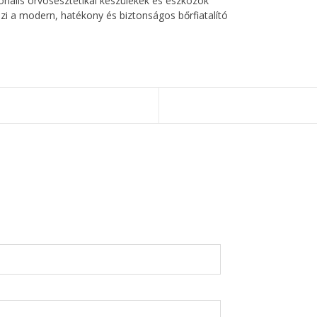
nális orvosesztétikai készülékek és eszközök
zi a modern, hatékony és biztonságos bőrfiatalító