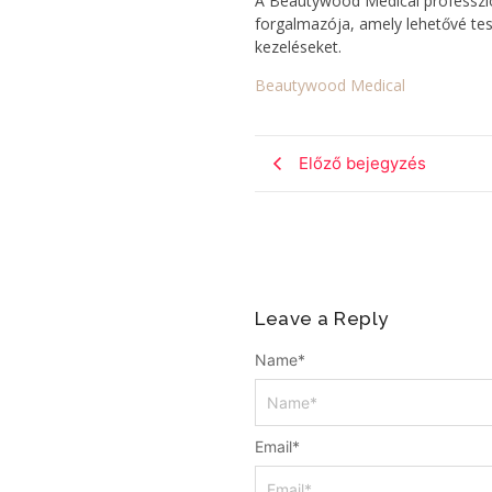
A Beautywood Medical professzio
forgalmazója, amely lehetővé tes
kezeléseket.
Beautywood Medical
Előző bejegyzés
Leave a Reply
Name
*
Email
*