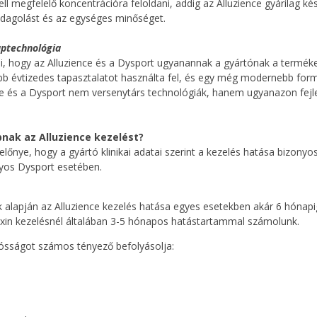
ell megfelelő koncentrációra feloldani, addig az Alluzience gyárilag ké
 adagolást és az egységes minőséget.
aptechnológia
, hogy az Alluzience és a Dysport ugyanannak a gyártónak a termékei.
öbb évtizedes tapasztalatot használta fel, és egy még modernebb formu
e és a Dysport nem versenytárs technológiák, hanem ugyanazon fejle
bnak az Alluzience kezelést?
előnye, hogy a gyártó klinikai adatai szerint a kezelés hatása bizony
os Dysport esetében.
tok alapján az Alluzience kezelés hatása egyes esetekben akár 6 hónapi
oxin kezelésnél általában 3-5 hónapos hatástartammal számolunk.
tósságot számos tényező befolyásolja: