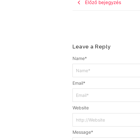
Előző bejegyzés
Leave a Reply
Name
*
Email
*
Website
Message
*