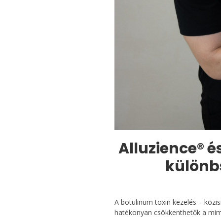
Alluzience® é
különb
A botulinum toxin kezelés – közi
hatékonyan csökkenthetők a mimi