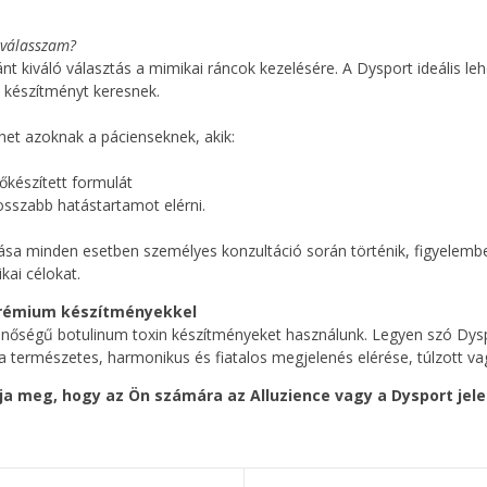
t válasszam?
nt kiváló választás a mimikai ráncok kezelésére. A Dysport ideális le
t készítményt keresnek.
het azoknak a pácienseknek, akik:
,
lőkészített formulát
osszabb hatástartamot elérni.
ása minden esetben személyes konzultáció során történik, figyelemb
kai célokat.
prémium készítményekkel
nőségű botulinum toxin készítményeket használunk. Legyen szó Dyspo
 természetes, harmonikus és fiatalos megjelenés elérése, túlzott va
dja meg, hogy az Ön számára az Alluzience vagy a Dysport jel