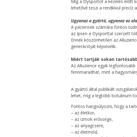
Míg a Dysportot a kezelés előtt k
lehetővé teszi a rendkívül precíz
Ugyanaz a gyártó, ugyanaz az al
A páciensek számára fontos tudni
az Ipsen a Dysporttal szerzett t
Ennek köszönhetően az Alluzienc
generációját képviselik.
Miért tartják sokan tartósab
Az Alluzience egyik legfontosabb 
fennmaradhat, mint a hagyomány
A gyártó által publikált vizsgála
lehet, míg a legtöbb botulinum t
Fontos hangsúlyozni, hogy a tar
– az életkor,
– az izmok erőssége,
– az anyagcsere,
– az életmód,