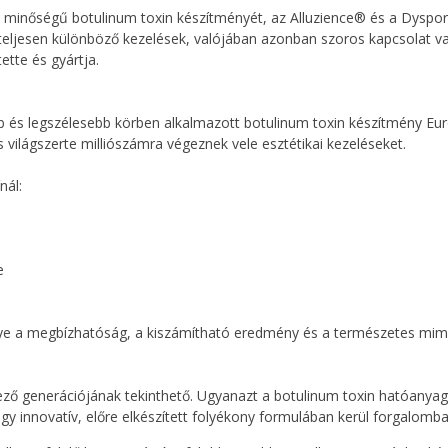
dő minőségű botulinum toxin készítményét, az Alluzience® és a Dyspo
teljesen különböző kezelések, valójában azonban szoros kapcsolat v
ette és gyártja.
b és legszélesebb körben alkalmazott botulinum toxin készítmény Eu
és világszerte milliószámra végeznek vele esztétikai kezeléseket.
nál:
e
nye a megbízhatóság, a kiszámítható eredmény és a természetes mim
ező generációjának tekinthető. Ugyanazt a botulinum toxin hatóanyag
gy innovatív, előre elkészített folyékony formulában kerül forgalomba