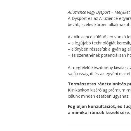
Alluzience vagy Dysport – Melyike
A Dysport és az Alluzience egyará
bevált, széles körben alkalmazot
Az Alluzience különösen vonzó le
– a legújabb technológiát keresik
– előnyben részesítik a gyárilag e
– és szeretnének potenciálisan h
A megfelelő készítmény kiválaszt
sajátosságait és az egyéni esztéti
Természetes ránctalanítás 
Klinikánkon kizárólag prémium mi
célunk minden esetben ugyanaz: a
Foglaljon konzultációt, és tu
a mimikai ráncok kezelésére.