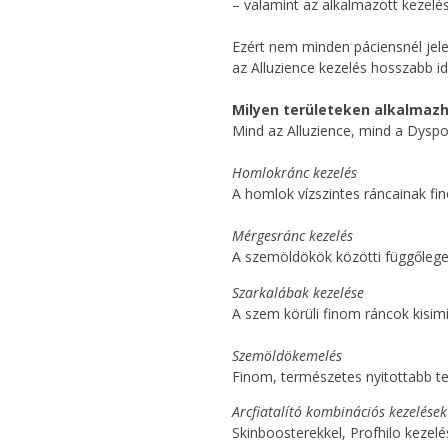
– valamint az alkalmazott kezelési
Ezért nem minden páciensnél jele
az Alluzience kezelés hosszabb id
Milyen területeken alkalmazh
Mind az Alluzience, mind a Dyspor
Homlokránc kezelés
A homlok vízszintes ráncainak fi
Mérgesránc kezelés
A szemöldökök közötti függőleges
Szarkalábak kezelése
A szem körüli finom ráncok kisi
Szemöldökemelés
Finom, természetes nyitottabb tek
Arcfiatalító kombinációs kezelések
Skinboosterekkel, Profhilo kezelés