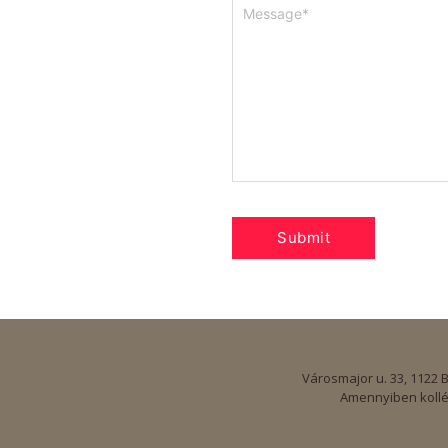
Városmajor u. 33, 1122 
Amennyiben kollé