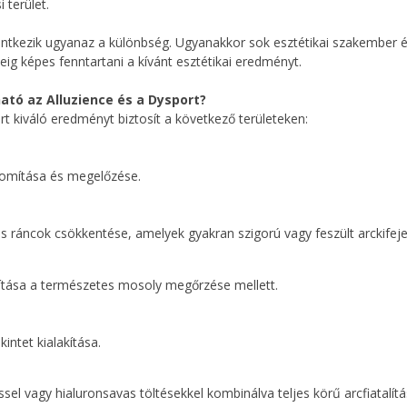
 terület.
ntkezik ugyanaz a különbség. Ugyanakkor sok esztétikai szakember és
eig képes fenntartani a kívánt esztétikai eredményt.
ató az Alluzience és a Dysport?
t kiváló eredményt biztosít a következő területeken:
nomítása és megelőzése.
 ráncok csökkentése, amelyek gyakran szigorú vagy feszült arckifej
mítása a természetes mosoly megőrzése mellett.
intet kialakítása.
sel vagy hialuronsavas töltésekkel kombinálva teljes körű arcfiatalítá