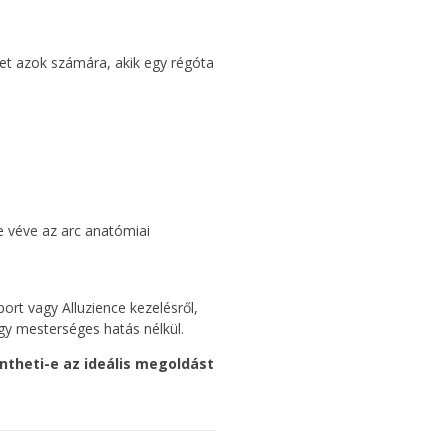
het azok számára, akik egy régóta
e véve az arc anatómiai
rt vagy Alluzience kezelésről,
gy mesterséges hatás nélkül.
entheti-e az ideális megoldást