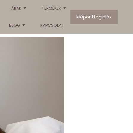
ÁRAK
TERMÉKEK
Időpontfoglalás
BLOG
KAPCSOLAT