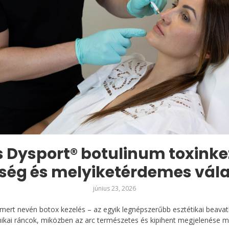
s Dysport® botulinum toxinke
ség és melyiketérdemes vála
június 23, 2026
smert nevén botox kezelés – az egyik legnépszerűbb esztétikai beavat
kai ráncok, miközben az arc természetes és kipihent megjelenése m