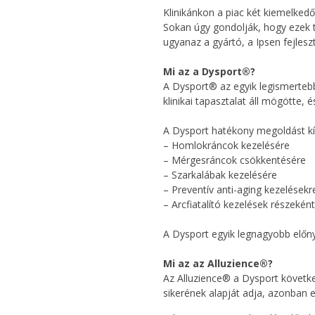
Klinikánkon a piac két kiemelke
Sokan úgy gondolják, hogy ezek 
ugyanaz a gyártó, a Ipsen fejleszt
Mi az a Dysport®?
A Dysport® az egyik legismerteb
klinikai tapasztalat áll mögötte, 
A Dysport hatékony megoldást kí
– Homlokráncok kezelésére
– Mérgesráncok csökkentésére
– Szarkalábak kezelésére
– Preventív anti-aging kezelésekr
– Arcfiatalító kezelések részeként
A Dysport egyik legnagyobb elő
Mi az az Alluzience®?
Az Alluzience® a Dysport követk
sikerének alapját adja, azonban e