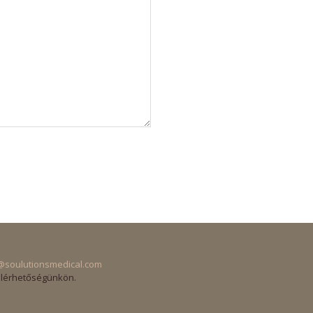
@soulutionsmedical.com
elérhetőségünkön.