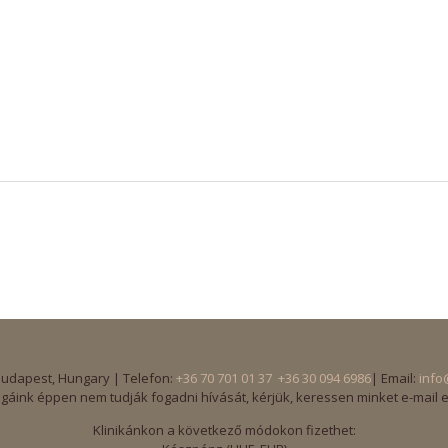
Budapest, Hungary | Telefon:
+36 70 701 01 37
+36 30 094 6986
| Email:
info
gáink éppen nem tudják fogadni hívását, kérjük, keressen minket e-mail 
Klinikánkon a következő módokon fizethet: