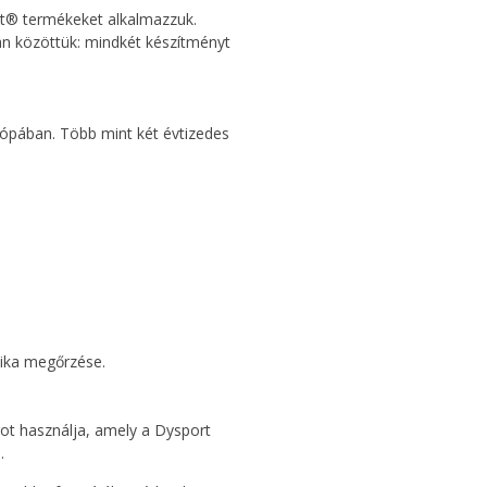
rt® termékeket alkalmazzuk.
an közöttük: mindkét készítményt
rópában. Több mint két évtizedes
ika megőrzése.
ot használja, amely a Dysport
.