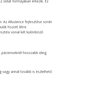
sz oldat formájában érkezik. Ez
 Az Alluzience fejlesztése során
lát hozott létre.
sztési vonal két különböző
os pácienseknél hosszabb ideig
g vagy annál tovább is észlelhető