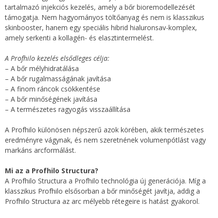
tartalmazó injekciós kezelés, amely a bőr bioremodellezését
támogatja. Nem hagyományos töltőanyag és nem is klasszikus
skinbooster, hanem egy speciális hibrid hialuronsav-komplex,
amely serkenti a kollagén- és elasztintermelést.
A Profhilo kezelés elsődleges célja:
– A bőr mélyhidratálása
– A bőr rugalmasságának javítása
– A finom ráncok csökkentése
– A bőr minőségének javítása
– A természetes ragyogás visszaállítása
A Profhilo különösen népszerű azok körében, akik természetes
eredményre vágynak, és nem szeretnének volumenpótlást vagy
markáns arcformálást.
Mi az a Profhilo Structura?
A Profhilo Structura a Profhilo technológia új generációja. Míg a
klasszikus Profhilo elsősorban a bőr minőségét javítja, addig a
Profhilo Structura az arc mélyebb rétegeire is hatást gyakorol.